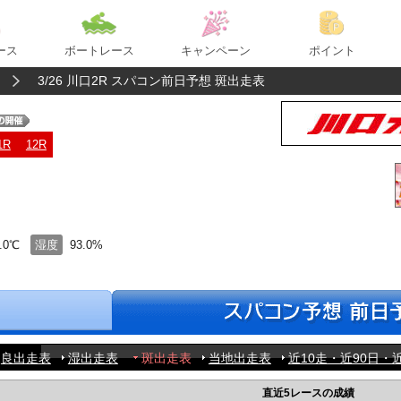
ース
ボートレース
キャンペーン
ポイント
3/26 川口2R スパコン前日予想 斑出走表
1R
12R
.0℃
湿度
93.0%
良出走表
湿出走表
斑出走表
当地出走表
近10走・近90日・近
直近5レースの成績