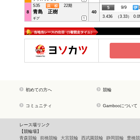
S35
22期
9/9
5
青島 正樹
8
40
3.436
（3.33）
0.0
ギグ
当地当レースの出目（1着競走タイム）
初めての方へ
競輪
コミュニティ
Gambooについて
レース場リンク
【競輪場】
青森競輪
前橋競輪
大宮競輪
西武園競輪
静岡競輪
豊橋競