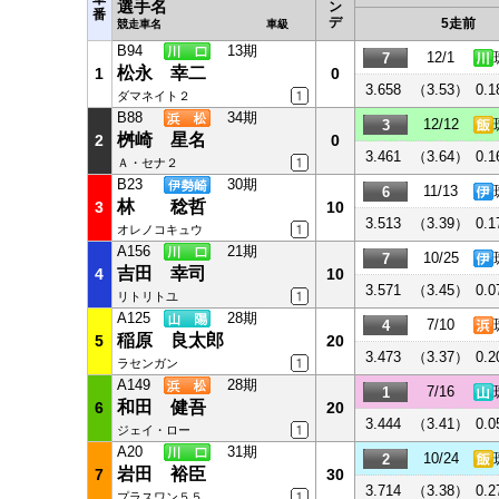
選手名
ン
番
デ
5走前
競走車名
車級
B94
13期
12/1
7
松永 幸二
1
0
3.658
（3.53）
0.1
ダマネイト２
B88
34期
12/12
3
桝崎 星名
2
0
3.461
（3.64）
0.1
Ａ・セナ２
B23
30期
11/13
6
林 稔哲
3
10
3.513
（3.39）
0.1
オレノコキュウ
A156
21期
10/25
7
吉田 幸司
4
10
3.571
（3.45）
0.0
リトリトユ
A125
28期
7/10
4
稲原 良太郎
5
20
3.473
（3.37）
0.2
ラセンガン
A149
28期
7/16
1
和田 健吾
6
20
3.444
（3.41）
0.0
ジェイ・ロー
A20
31期
10/24
2
岩田 裕臣
7
30
3.714
（3.38）
0.2
プラスワン５５