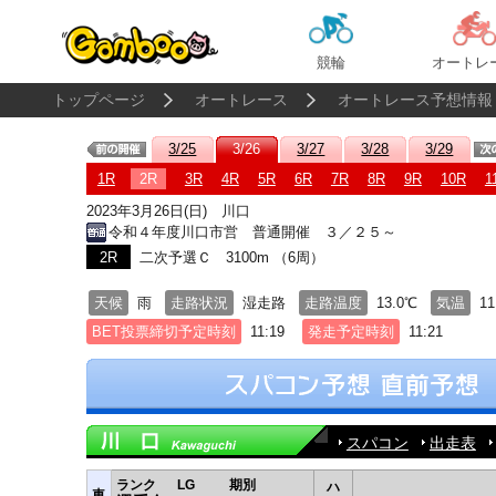
競輪
オートレ
トップページ
オートレース
オートレース予想情報
3/25
3/26
3/27
3/28
3/29
1R
2R
3R
4R
5R
6R
7R
8R
9R
10R
1
2023年3月26日(日) 川口
令和４年度川口市営 普通開催 ３／２５～
2R
二次予選Ｃ 3100m （6周）
天候
雨
走路状況
湿走路
走路温度
13.0℃
気温
11
BET投票締切予定時刻
11:19
発走予定時刻
11:21
スパコン
出走表
ランク
LG
期別
ハ
車