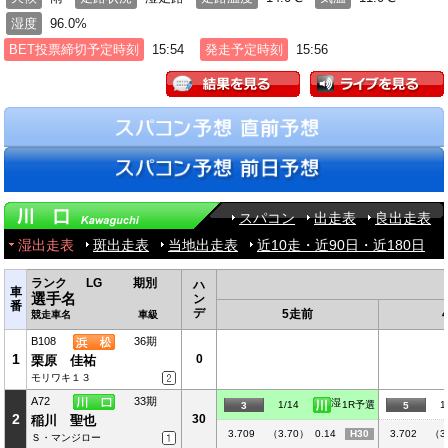
湿度
96.0%
BET投票締切予定時刻
15:54
発走予定時刻
15:56
スパコン
出走表
良出走表
湿出走表
斑出走表
当地出走表
近10走・近90日・近180日
ランク
LG
期別
ハ
車
選手名
ン
番
デ
5走前
競走車名
車級
B108
36期
1
0
栗原 佳祐
モリワキ１３
A72
33期
湿
1/14
1R予選
1
3
5
2
30
稲川 聖也
3.709
（3.70）
0.14
H30
3.702
（3
Ｓ・マンジロー