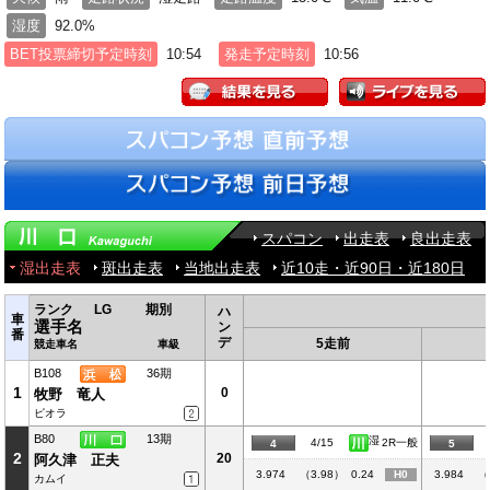
湿度
92.0%
BET投票締切予定時刻
10:54
発走予定時刻
10:56
スパコン
出走表
良出走表
湿出走表
斑出走表
当地出走表
近10走・近90日・近180日
ランク
LG
期別
ハ
車
選手名
ン
番
デ
5走前
競走車名
車級
B108
36期
1
0
牧野 竜人
ピオラ
B80
13期
湿
4/15
2R一般
4
5
2
20
阿久津 正夫
3.974
（3.98）
0.24
H0
3.984
（
カムイ