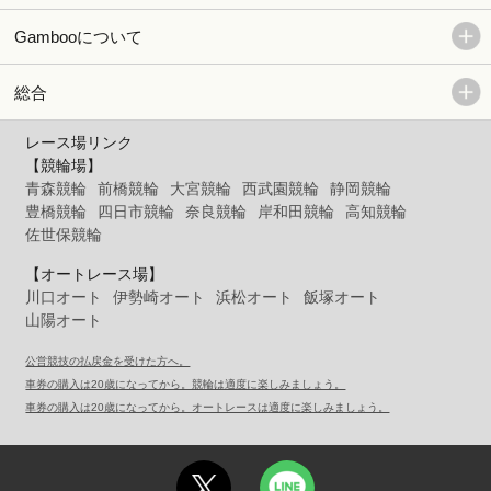
Gambooについて
総合
レース場リンク
【競輪場】
青森競輪
前橋競輪
大宮競輪
西武園競輪
静岡競輪
豊橋競輪
四日市競輪
奈良競輪
岸和田競輪
高知競輪
佐世保競輪
【オートレース場】
川口オート
伊勢崎オート
浜松オート
飯塚オート
山陽オート
公営競技の払戻金を受けた方へ。
車券の購入は20歳になってから。競輪は適度に楽しみましょう。
車券の購入は20歳になってから。オートレースは適度に楽しみましょう。