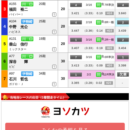
A155
20期
良
3/16
7R準決
4
4
3
20
福田 裕二
3.421
（3.33）
0.10
H10
3.840
バイパーＩ
A104
25期
良
2/18
8R一般
4
2
4
20
中野 光公
3.447
（3.36）
0.14
H10
3.439
ハピネス
A131
19期
良
3/16
2R一般
1
2
5
20
柴山 信行
3.407
（3.33）
0.19
H20
3.404
ミックスター
A77
26期
良
3/16
6R準決
7
1
6
30
深谷 輝
3.413
（3.33）
0.09
H20
3.398
ビビ
A97
34期
良
欠車
2/2
11R準決
1
7
30
石川 哲也
3.365
（3.28）
0.02
H20
-
ガドロ・Ｊ
当地当レースの出目（1着競走タイム）