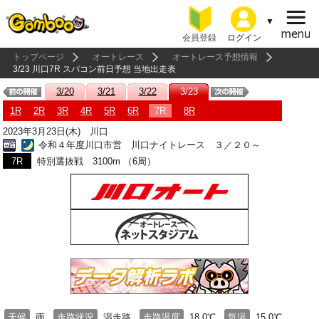
会員登録
ログイン
トップページ
オートレース
オートレース予想情報
3/23 川口7R スパコン前日予想 当地出走表
3/20
3/21
3/22
3/23
1R
2R
3R
4R
5R
6R
7R
8R
2023年3月23日(木) 川口
令和４年度川口市営 川口ナイトレース ３／２０～
7R
特別選抜戦 3100m （6周）
天候
雨
走路状況
湿走路
走路温度
18.0℃
気温
15.0℃