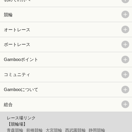
競輪
オートレース
ボートレース
Gambooポイント
コミュニティ
Gambooについて
総合
レース場リンク
【競輪場】
青森競輪
前橋競輪
大宮競輪
西武園競輪
静岡競輪