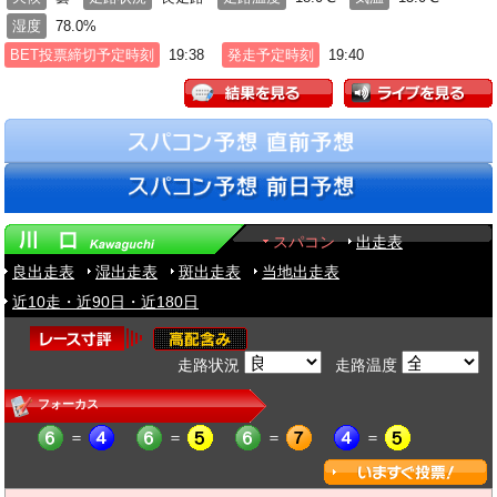
湿度
78.0%
BET投票締切予定時刻
19:38
発走予定時刻
19:40
スパコン
出走表
良出走表
湿出走表
斑出走表
当地出走表
近10走・近90日・近180日
走路状況
走路温度
フォーカス
＝
＝
＝
＝