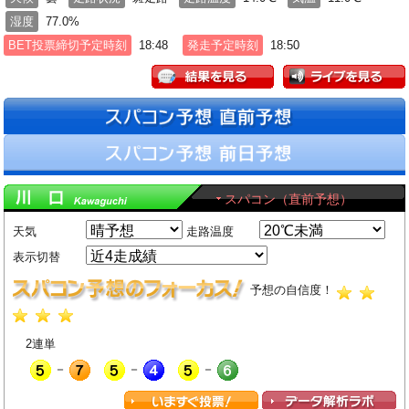
湿度
77.0%
BET投票締切予定時刻
18:48
発走予定時刻
18:50
スパコン（直前予想）
天気
走路温度
表示切替
予想の自信度！
2連単
－
－
－