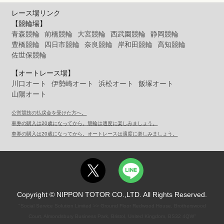
レース場リンク
【競輪場】
青森競輪
前橋競輪
大宮競輪
西武園競輪
静岡競輪
豊橋競輪
四日市競輪
奈良競輪
岸和田競輪
高知競輪
佐世保競輪
【オートレース場】
川口オート
伊勢崎オート
浜松オート
飯塚オート
山陽オート
公営競技の払戻金を受けた方へ。
車券の購入は20歳になってから。競輪は適度に楽しみましょう。
車券の購入は20歳になってから。オートレースは適度に楽しみましょう。
Copyright © NIPPON TOTOR CO.,LTD. All Rights Reserved.
"Social Service Solution Limited >> Ground Floor Redwood House, Brotherswood
Court, Almondsbury Business Park, Bristol, United Kingdom, BS32 4QW"