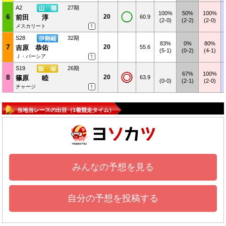
A2
27期
100%
50%
100%
6
20
前田 淳
60.9
(2-0)
(2-2)
(2-0)
メスカリート
S28
32期
83%
0%
80%
7
20
吉原 恭佑
55.6
(5-1)
(0-2)
(4-1)
Ｊ・バーシア
S19
26期
67%
100%
8
20
篠原 睦
63.9
(0-0)
(2-1)
(2-0)
チャージ
当地当レースの出目（1着競走タイム）
みんなの予想を見る
自分の予想を投稿する