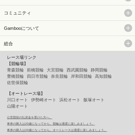
コミュニティ
Gambooについて
総合
レース場リンク
【競輪場】
青森競輪
前橋競輪
大宮競輪
西武園競輪
静岡競輪
豊橋競輪
四日市競輪
奈良競輪
岸和田競輪
高知競輪
佐世保競輪
【オートレース場】
川口オート
伊勢崎オート
浜松オート
飯塚オート
山陽オート
公営競技の払戻金を受けた方へ。
車券の購入は20歳になってから。競輪は適度に楽しみましょう。
車券の購入は20歳になってから。オートレースは適度に楽しみましょう。