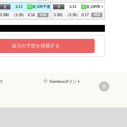
1/13
良
10R予選
1/14
良
10R準々
2
5
3.390
（3.29）
0.16
H30
3.391
（3.30）
0.17
H20
自分の予想を投稿する
ス
Gambooポイント