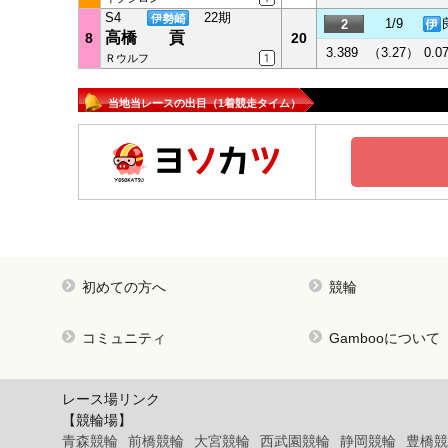
S4
22期
1/9
2
高橋 貢
8
20
3.389
（3.27）
0.0
Ｒウルフ
当地当レースの出目（1着競走タイム）
初めての方へ
競輪
コミュニティ
Gambooについて
レース場リンク
【競輪場】
青森競輪
前橋競輪
大宮競輪
西武園競輪
静岡競輪
豊橋競