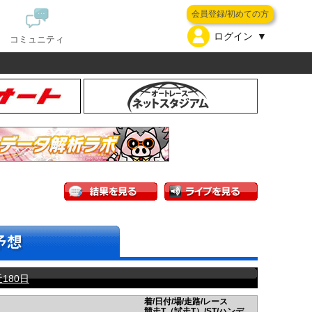
会員登録/初めての方
ログイン
コミュニティ
180日
着/日付/場/走路/レース
競走T（試走T）/ST/ハンデ