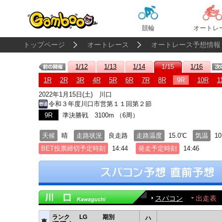
競輪
オートレ
トップページ
オートレース
オートレース予想情報
1/12
1/13
1/14
1/15
1/16
1R
2R
3R
4R
5R
6R
7R
8R
9R
10R
1
2022年1月15日(土) 川口
令和３年度川口市営第１１回第２節
9R
準決勝戦 3100m （6周）
天候
晴
走路状況
良走路
走路温度
15.0℃
気温
10
BET投票締切予定時刻
14:44
発走予定時刻
14:46
スパコン
出走表
ランク
LG
期別
ハ
車