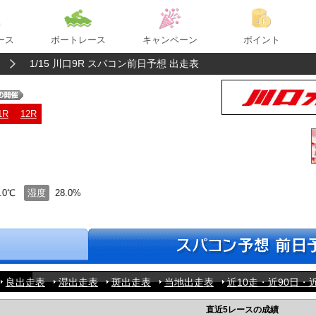
ース
ボートレース
キャンペーン
ポイント
1/15 川口9R スパコン前日予想 出走表
1R
12R
.0℃
湿度
28.0%
良出走表
湿出走表
斑出走表
当地出走表
近10走・近90日・近
直近5レースの成績