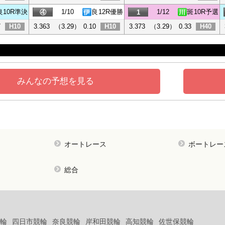
良
10R準決
1/10
良
12R優勝
1/12
斑
10R予選
④
1
7
H10
3.363
（3.29）
0.10
H10
3.373
（3.29）
0.33
H40
みんなの予想を見る
オートレース
ボートレー
総合
輪
四日市競輪
奈良競輪
岸和田競輪
高知競輪
佐世保競輪