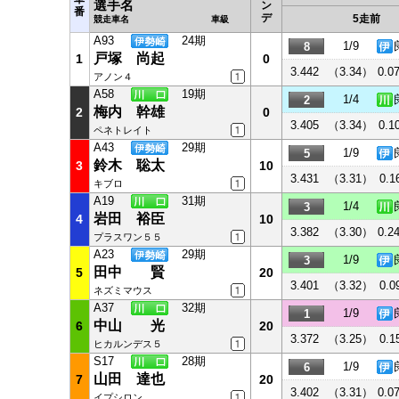
選手名
ン
番
デ
5走前
競走車名
車級
A93
24期
1/9
8
戸塚 尚起
1
0
3.442
（3.34）
0.0
アノン４
A58
19期
1/4
2
梅内 幹雄
2
0
3.405
（3.34）
0.1
ペネトレイト
A43
29期
1/9
5
鈴木 聡太
3
10
3.431
（3.31）
0.1
キブロ
A19
31期
1/4
3
岩田 裕臣
4
10
3.382
（3.30）
0.2
プラスワン５５
A23
29期
1/9
3
田中 賢
5
20
3.401
（3.32）
0.0
ネズミマウス
A37
32期
1/9
1
中山 光
6
20
3.372
（3.25）
0.1
ヒカルンデス５
S17
28期
1/9
6
山田 達也
7
20
3.402
（3.31）
0.0
イプシロン