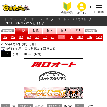
会員登録
ログイン
トップページ
オートレース
オートレース予想情報
1/12 川口8R スパコン前日予想
1/12
1/13
1/14
1/15
1/16
1R
2R
3R
4R
5R
6R
7R
8R
9R
10R
11R
12R
2022年1月12日(水) 川口
令和３年度川口市営第１１回第２節
8R
予選 3100m （6周）
天候
晴
走路状況
斑走路
走路温度
15.0℃
気温
8.0℃