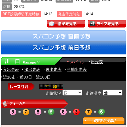
湿度
28.0%
BET投票締切予定時刻
14:12
発走予定時刻
14:14
スパコン
出走表
良出走表
湿出走表
斑出走表
当地出走表
近10走・近90日・近180日
走路状況
走路温度
フォーカス
＝
＝
＝
＝