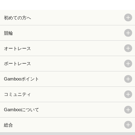
初めての方へ
競輪
オートレース
ボートレース
Gambooポイント
コミュニティ
Gambooについて
総合