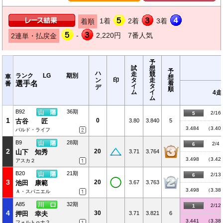
1着
2着
3着
着順
-
2,220円 7番人気
2連単・払戻金
予
試
想
予
ハ
走
競
ランク
LG
期別
車
想
ン
印
タ
走
選手名
着
番
イ
タ
デ
順
ム
イ
4走
ム
B92
36期
2/16
5
1
0
古谷 匠
3.80
3.840
5
3.484
（3.40
バルド・ライフ
B9
28期
2/4
6
2
20
山下 知秀
3.71
3.764
3.498
（3.42
アスカ２
B20
21期
2/13
6
3
20
池田 康範
3.67
3.763
3.498
（3.38
Ａ・スパニエル
A85
32期
2/12
1
4
30
押田 幸夫
3.71
3.821
6
3.441
（3.38
フォルトゥナ２