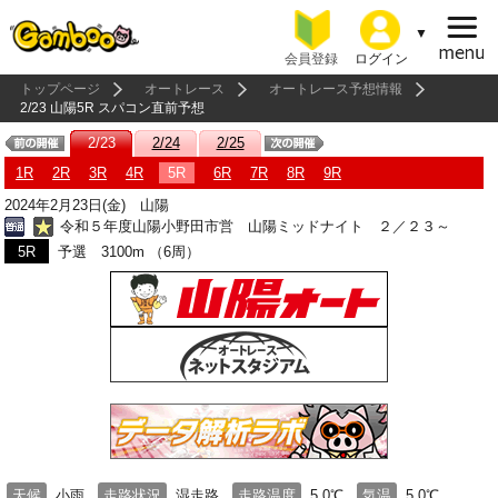
会員登録
ログイン
トップページ
オートレース
オートレース予想情報
2/23 山陽5R スパコン直前予想
2/23
2/24
2/25
1R
2R
3R
4R
5R
6R
7R
8R
9R
2024年2月23日(金) 山陽
令和５年度山陽小野田市営 山陽ミッドナイト ２／２３～
5R
予選 3100m （6周）
天候
小雨
走路状況
湿走路
走路温度
5.0℃
気温
5.0℃