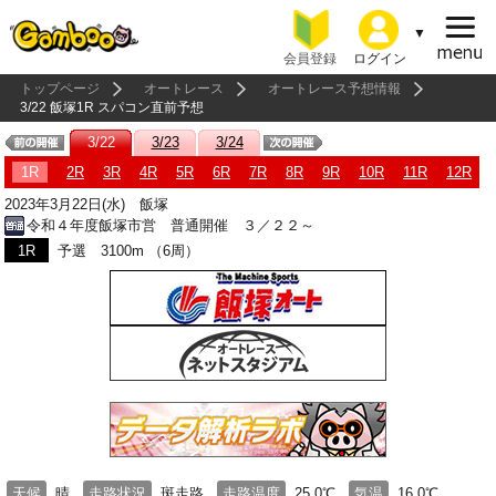
会員登録
ログイン
トップページ
オートレース
オートレース予想情報
3/22 飯塚1R スパコン直前予想
3/22
3/23
3/24
1R
2R
3R
4R
5R
6R
7R
8R
9R
10R
11R
12R
2023年3月22日(水) 飯塚
令和４年度飯塚市営 普通開催 ３／２２～
1R
予選 3100m （6周）
天候
晴
走路状況
斑走路
走路温度
25.0℃
気温
16.0℃