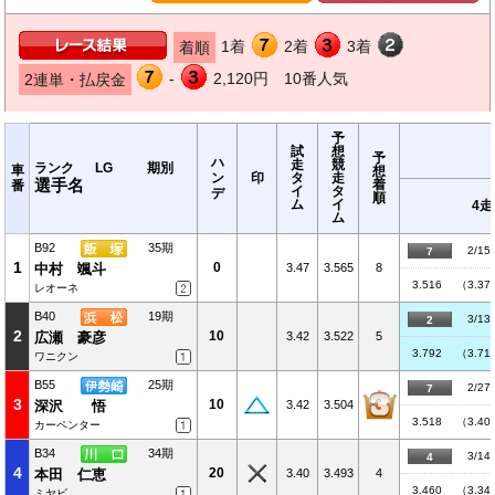
1着
2着
3着
着順
-
2,120円 10番人気
2連単・払戻金
予
試
想
予
ハ
走
競
ランク
LG
期別
車
想
ン
印
タ
走
選手名
着
番
イ
タ
デ
順
ム
イ
4走
ム
B92
35期
2/15
7
1
0
中村 颯斗
3.47
3.565
8
3.516
（3.37
レオーネ
B40
19期
3/13
2
2
10
広瀬 豪彦
3.42
3.522
5
3.792
（3.71
ワニクン
B55
25期
2/27
7
3
10
深沢 悟
3.42
3.504
3.518
（3.40
カーペンター
B34
34期
3/14
4
4
20
本田 仁恵
3.40
3.493
4
3.460
（3.34
ミヤビ