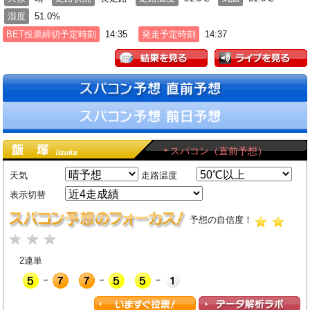
湿度
51.0%
BET投票締切予定時刻
14:35
発走予定時刻
14:37
スパコン（直前予想）
天気
走路温度
表示切替
予想の自信度！
2連単
－
－
－