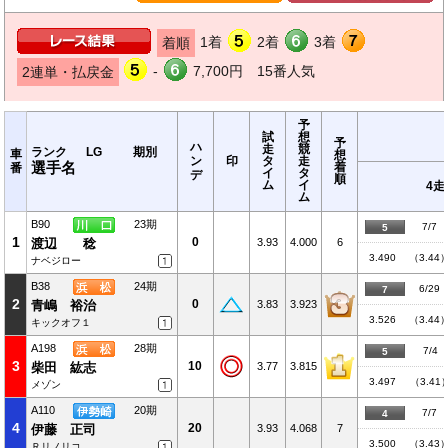
1着
2着
3着
着順
-
7,700円 15番人気
2連単・払戻金
予
試
想
予
ハ
走
競
ランク
LG
期別
車
想
ン
印
タ
走
選手名
着
番
イ
タ
デ
順
ム
イ
4走
ム
B90
23期
7/7
5
1
0
渡辺 稔
3.93
4.000
6
3.490
（3.44
ナベジロー
B38
24期
6/29
7
2
0
青嶋 裕治
3.83
3.923
3.526
（3.44
キックオフ１
A198
28期
7/4
5
3
10
柴田 紘志
3.77
3.815
3.497
（3.41
メゾン
A110
20期
7/7
4
4
20
伊藤 正司
3.93
4.068
7
3.500
（3.43
Ｒリノリコ