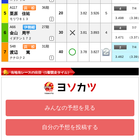
A117
36期
7/4
4
5
20
栗原 佳祐
3.82
3.926
5
3.498
（3.38
モリワキ１３
A66
27期
7/7
4
6
30
金山 周平
3.81
3.893
4
3.471
（3.37
イダテン１７２
S48
31期
7/4
2
7
40
渡辺 篤
3.78
3.827
3.462
（3.39
ナナロク２
当地当レースの出目（1着競走タイム）
みんなの予想を見る
自分の予想を投稿する