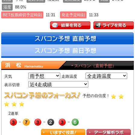
湿度
88.0%
BET投票締切予定時刻
11:31
発走予定時刻
11:33
スパコン（直前予想）
天気
走路温度
表示切替
予想の自信度！
2連単
－
－
－