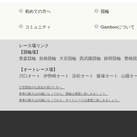
初めての方へ
競輪
コミュニティ
Gambooについて
レース場リンク
【競輪場】
青森競輪
前橋競輪
大宮競輪
西武園競輪
静岡競輪
豊橋競
【オートレース場】
川口オート
伊勢崎オート
浜松オート
飯塚オート
山陽オ
公営競技の払戻金を受けた方へ。
車券の購入は20歳になってから。競輪は適度に楽しみましょう。
車券の購入は20歳になってから。オートレースは適度に楽しみましょう。