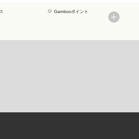
ス
Gambooポイント