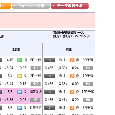
着/日付/場/走路/レース
競走T（試走T）/ST/ハンデ
成績
2走前
前走
4/15
湿
5R一般
5/11
良
5R予選
5
5
（3.94）
0.25
H10
3.455
（3.39）
0.24
H0
5/4
良
2R一般
5/11
良
1R予選
5
6
（3.44）
0.15
H40
3.468
（3.38）
0.09
H0
5/6
良
10R選抜
5/11
良
12R予選
6
5
（3.38）
0.08
H0
3.465
（3.41）
0.20
H0
5/6
良
11R特選
5/11
良
6R予選
7