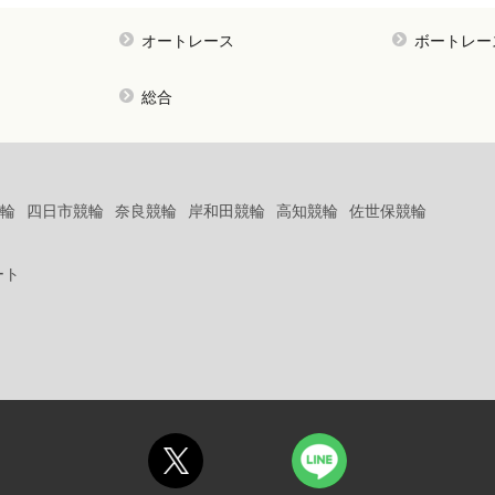
オートレース
ボートレー
総合
輪
四日市競輪
奈良競輪
岸和田競輪
高知競輪
佐世保競輪
ート