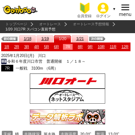
会員登録
ログイン
トップページ
オートレース
オートレース予想情報
1/20 川口7R スパコン直前予想
1/18
1/19
1/20
1/21
1R
2R
3R
4R
5R
6R
7R
8R
9R
10R
11R
12R
2025年1月20日(月) 川口
令和６年度川口市営 普通開催 １／１８～
7R
一般戦 3100m （6周）
天候
晴
走路状況
斑走路
走路温度
20.0℃
気温
13.0℃