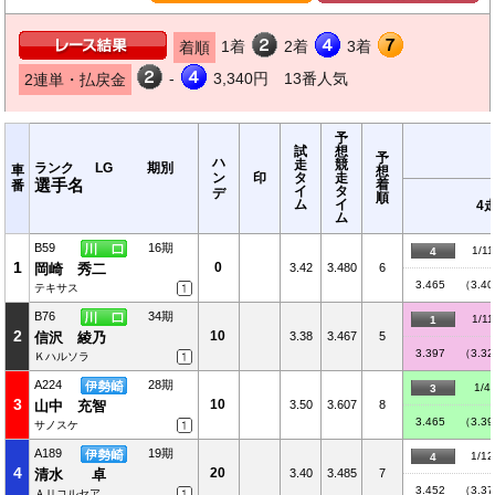
1着
2着
3着
着順
-
3,340円 13番人気
2連単・払戻金
予
試
想
予
ハ
走
競
ランク
LG
期別
車
想
ン
印
タ
走
選手名
着
番
イ
タ
デ
順
ム
イ
4
ム
B59
16期
1/11
4
1
0
岡崎 秀二
3.42
3.480
6
3.465
（3.4
テキサス
B76
34期
1/11
1
2
10
信沢 綾乃
3.38
3.467
5
3.397
（3.3
Ｋハルソラ
A224
28期
1/4
3
3
10
山中 充智
3.50
3.607
8
3.465
（3.3
サノスケ
A189
19期
1/12
4
4
20
清水 卓
3.40
3.485
7
3.452
（3.3
ＡＵコルセア