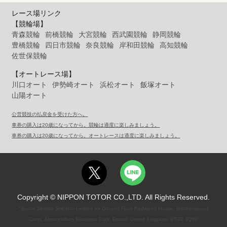
レース場リンク
【競輪場】
青森競輪
前橋競輪
大宮競輪
西武園競輪
静岡競輪
豊橋競輪
四日市競輪
奈良競輪
岸和田競輪
高知競輪
佐世保競輪
【オートレース場】
川口オート
伊勢崎オート
浜松オート
飯塚オート
山陽オート
公営競技の払戻金を受けた方へ。
車券の購入は20歳になってから。競輪は適度に楽しみましょう。
車券の購入は20歳になってから。オートレースは適度に楽しみましょう。
Copyright © NIPPON TOTOR CO.,LTD. All Rights Reserved.
"Social Service Solution Limited >> Ground Floor Redwood House, Brotherswood
Court, Almondsbury Business Park, Bristol, United Kingdom, BS32 4QW"