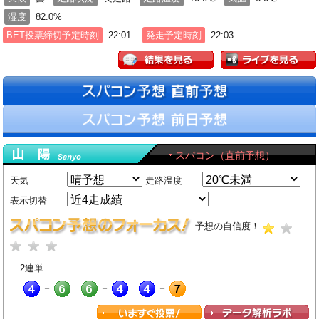
湿度
82.0%
BET投票締切予定時刻
22:01
発走予定時刻
22:03
スパコン（直前予想）
天気
走路温度
表示切替
予想の自信度！
2連単
－
－
－