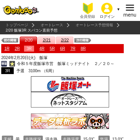
会員登録
ログイン
トップページ
オートレース
オートレース予想情報
2/20 飯塚3R スパコン直前予想
2/20
2/21
2/22
1R
2R
3R
4R
5R
6R
7R
8R
2024年2月20日(火) 飯塚
令和５年度飯塚市営 飯塚ミッドナイト ２／２０～
3R
予選 3100m （6周）
天候
曇
走路状況
湿走路
走路温度
15.0℃
気温
13.0℃