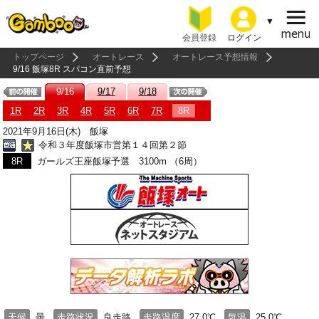
会員登録
ログイン
トップページ
オートレース
オートレース予想情報
9/16 飯塚8R スパコン直前予想
9/16
9/17
9/18
1R
2R
3R
4R
5R
6R
7R
8R
2021年9月16日(木) 飯塚
令和３年度飯塚市営第１４回第２節
8R
ガールズ王座飯塚予選 3100m （6周）
天候
曇
走路状況
良走路
走路温度
27.0℃
気温
25.0℃