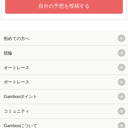
自分の予想を投稿する
初めての方へ
競輪
オートレース
ボートレース
Gambooポイント
コミュニティ
Gambooについて