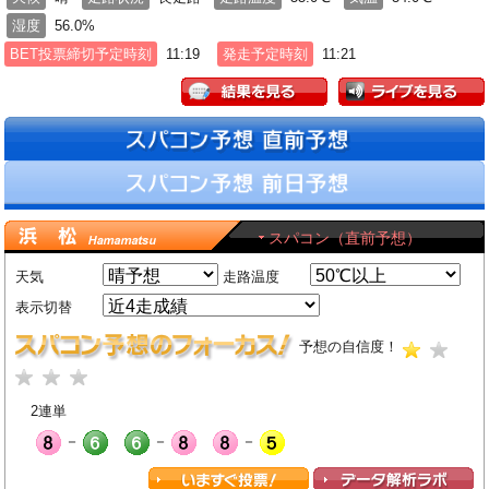
湿度
56.0%
BET投票締切予定時刻
11:19
発走予定時刻
11:21
スパコン（直前予想）
天気
走路温度
表示切替
予想の自信度！
2連単
－
－
－