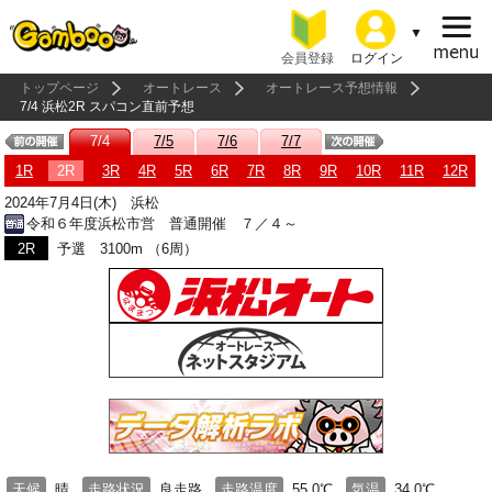
会員登録
ログイン
トップページ
オートレース
オートレース予想情報
7/4 浜松2R スパコン直前予想
7/4
7/5
7/6
7/7
1R
2R
3R
4R
5R
6R
7R
8R
9R
10R
11R
12R
2024年7月4日(木) 浜松
令和６年度浜松市営 普通開催 ７／４～
2R
予選 3100m （6周）
天候
晴
走路状況
良走路
走路温度
55.0℃
気温
34.0℃