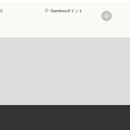
ス
Gambooポイント