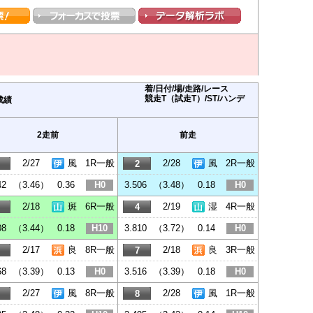
着/日付/場/走路/レース
競走T（試走T）/ST/ハンデ
成績
2走前
前走
2/27
風
1R一般
2/28
風
2R一般
2
42
（3.46）
0.36
H0
3.506
（3.48）
0.18
H0
2/18
斑
6R一般
2/19
湿
4R一般
4
08
（3.44）
0.18
H10
3.810
（3.72）
0.14
H0
2/17
良
8R一般
2/18
良
3R一般
7
68
（3.39）
0.13
H0
3.516
（3.39）
0.18
H0
2/27
風
8R一般
2/28
風
1R一般
8