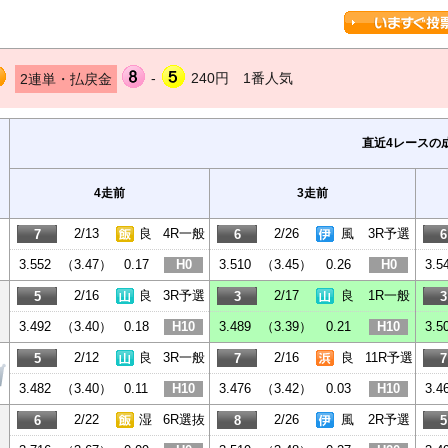
-
240円 1番人気
2連単・払戻金
直近4レースの
4走前
3走前
2/13
良
4R一般
2/26
風
3R予選
7
6
6
3.552
（3.47）
0.17
H0
3.510
（3.45）
0.26
H0
3.5
2/16
良
3R予選
2/17
良
1R一般
5
3
3
3.492
（3.40）
0.18
H10
3.489
（3.39）
0.21
H10
3.5
2/12
良
3R一般
2/16
良
11R予選
5
7
7
3.482
（3.40）
0.11
H10
3.476
（3.42）
0.03
H10
3.4
2/22
湿
6R選抜
2/26
風
2R予選
6
8
5