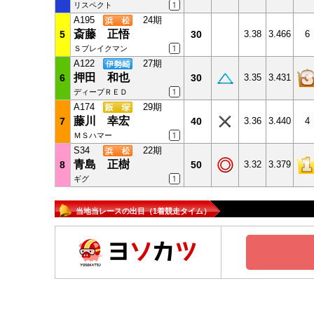
リスペクト
A195
24期
斎藤 正悟
5
30
3.38
3.466
6
Ｓブレイクマン
A122
27期
押田 和也
6
30
3.35
3.431
ディープＲＥＤ
A174
29期
藤川 幸宏
7
40
3.36
3.440
4
ＭＳハマー
S34
22期
青島 正樹
8
50
3.32
3.379
ギグ
当地当レースの出目（1着競走タイム）