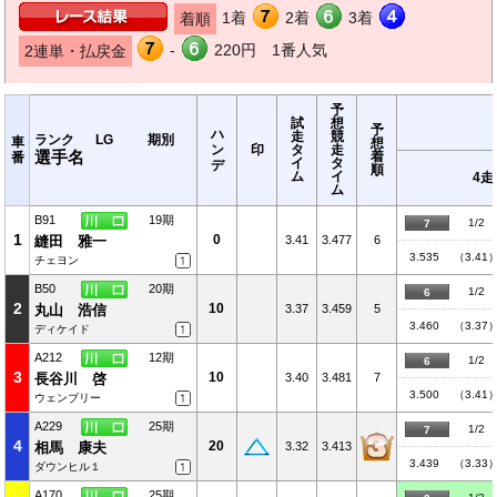
1着
2着
3着
着順
-
220円 1番人気
2連単・払戻金
予
試
想
予
ハ
走
競
ランク
LG
期別
車
想
ン
印
タ
走
選手名
着
番
イ
タ
デ
順
ム
イ
4走
ム
B91
19期
1/2
7
1
0
縫田 雅一
3.41
3.477
6
3.535
（3.41
チェヨン
B50
20期
1/2
6
2
10
丸山 浩信
3.37
3.459
5
3.460
（3.37
ディケイド
A212
12期
1/2
6
3
10
長谷川 啓
3.40
3.481
7
3.500
（3.41
ウェンブリー
A229
25期
1/2
7
4
20
相馬 康夫
3.32
3.413
3.439
（3.33
ダウンヒル１
A170
25期