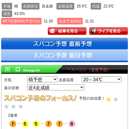
天候
晴
走路状況
良走路
走路温度
28.0℃
気温
22.0℃
湿度
63.0%
BET投票締切予定時刻
11:29
発走予定時刻
11:31
スパコン（直前予想）
天気
走路温度
表示切替
予想の自信度！
2連単
－
－
－