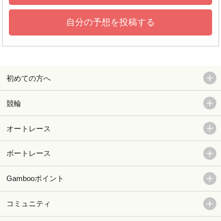
自分の予想を投稿する
初めての方へ
競輪
オートレース
ボートレース
Gambooポイント
コミュニティ