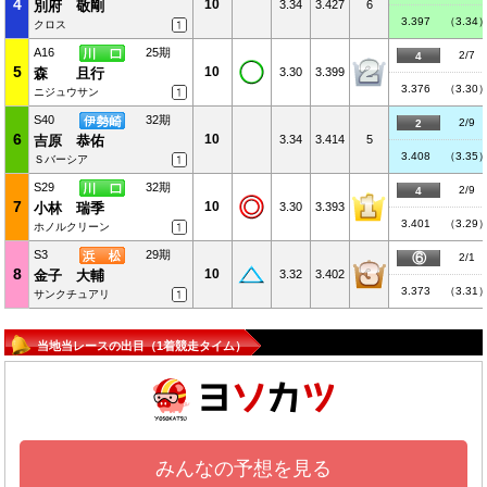
4
10
別府 敬剛
3.34
3.427
6
3.397
（3.34
クロス
A16
25期
2/7
4
5
10
森 且行
3.30
3.399
3.376
（3.30
ニジュウサン
S40
32期
2/9
2
6
10
吉原 恭佑
3.34
3.414
5
3.408
（3.35
Ｓバーシア
S29
32期
2/9
4
7
10
小林 瑞季
3.30
3.393
3.401
（3.29
ホノルクリーン
S3
29期
⑥
2/1
8
10
金子 大輔
3.32
3.402
3.373
（3.31
サンクチュアリ
当地当レースの出目（1着競走タイム）
みんなの予想を見る