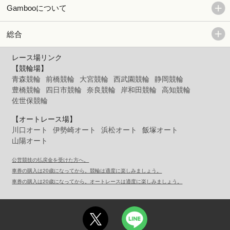
Gambooについて
総合
レース場リンク
【競輪場】
青森競輪
前橋競輪
大宮競輪
西武園競輪
静岡競輪
豊橋競輪
四日市競輪
奈良競輪
岸和田競輪
高知競輪
佐世保競輪
【オートレース場】
川口オート
伊勢崎オート
浜松オート
飯塚オート
山陽オート
公営競技の払戻金を受けた方へ。
車券の購入は20歳になってから。競輪は適度に楽しみましょう。
車券の購入は20歳になってから。オートレースは適度に楽しみましょう。