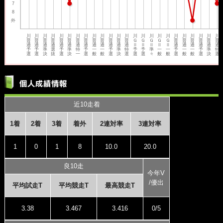
7
8
外
川
川
川
川
川
川
川
川
川
川
川
川
川
川
川
川
川
川
川
川
川
川
川
川
普
普
普
普
普
普
普
普
普
普
普
普
普
Ｇ
Ｇ
Ｇ
Ｇ
Ｇ
普
普
普
普
普
普
通
通
通
通
通
通
通
通
通
通
通
通
通
Ⅱ
Ⅱ
Ⅱ
Ⅱ
Ⅱ
通
通
通
通
通
通
予
予
準
選
予
準
特
予
一
一
予
準
特
予
予
準
一
一
予
一
一
予
準
特
選
選
決
抜
選
決
一
選
般
般
選
決
選
選
選
々
般
般
選
般
般
選
決
選
近10走着
1着
2着
3着
着外
2連対率
3連対率
1
0
1
8
10.0
20.0
良10走
今年V
/優出
平均試走T
平均競走T
最高競走T
3.38
3.467
3.416
0/5