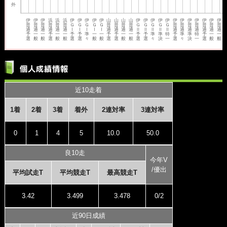
外
伊
伊
伊
浜
浜
浜
伊
伊
伊
伊
伊
山
山
山
山
伊
伊
伊
伊
伊
伊
伊
伊
伊
伊
伊
伊
普
普
普
普
普
普
Ｇ
Ｇ
Ｇ
Ｇ
Ｇ
普
普
普
普
Ｇ
Ｇ
Ｇ
Ｇ
Ｇ
普
普
普
普
普
普
普
通
通
通
通
通
通
Ⅰ
Ⅰ
Ⅰ
Ⅰ
Ⅰ
通
通
通
通
Ⅱ
Ⅱ
Ⅱ
Ⅱ
Ⅱ
通
通
通
通
通
通
通
予
一
一
予
一
一
予
予
準
一
一
予
予
一
一
予
予
準
準
特
予
準
準
特
予
一
一
選
般
般
選
般
般
選
選
々
般
般
選
選
般
般
選
選
々
決
一
選
々
決
一
選
般
般
近10走着
1着
2着
3着
着外
2連対率
3連対率
0
1
4
5
10.0
50.0
良10走
今年V
/優出
平均試走T
平均競走T
最高競走T
3.42
3.499
3.478
0/2
近90日成績