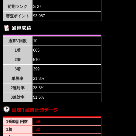
前期ランク
S-27
審査ポイント
93.987
通算V回数
10
1着
665
2着
510
3着
399
単勝率
21.8%
2連対率
38.5%
3連対率
51.6%
1番時計回数
59
1着
32