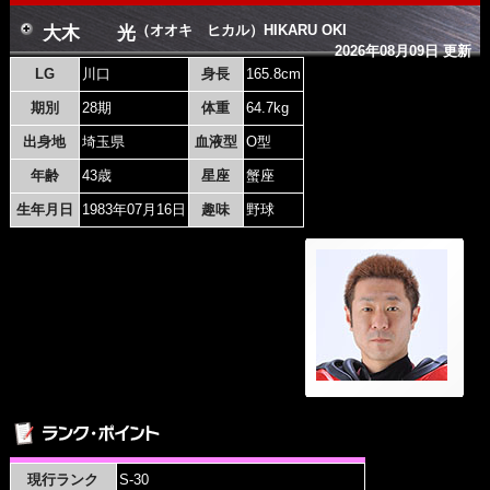
（オオキ ヒカル）HIKARU OKI
大木 光
2026年08月09日 更新
LG
川口
身長
165.8cm
期別
28期
体重
64.7kg
出身地
埼玉県
血液型
O型
年齢
43歳
星座
蟹座
生年月日
1983年07月16日
趣味
野球
現行ランク
S-30