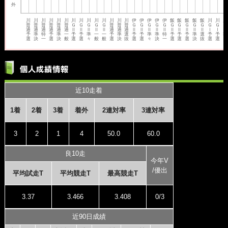
外
川
川
川
川
川
川
川
川
川
川
川
川
川
川
伊
伊
伊
伊
伊
飯
飯
飯
飯
飯
川
川
川
普
普
普
普
普
普
Ｇ
Ｇ
Ｇ
Ｇ
Ｇ
普
普
普
Ｇ
Ｇ
Ｇ
Ｇ
Ｇ
Ｇ
Ｇ
Ｇ
Ｇ
Ｇ
Ｇ
Ｇ
Ｇ
通
通
通
通
通
通
Ⅱ
Ⅱ
Ⅱ
Ⅱ
Ⅱ
通
通
通
Ⅱ
Ⅱ
Ⅱ
Ⅱ
Ⅱ
Ⅱ
Ⅱ
Ⅱ
Ⅱ
Ⅱ
Ⅰ
Ⅰ
Ⅰ
予
準
特
予
準
一
予
予
準
一
一
予
準
選
予
予
準
準
特
予
予
予
準
選
予
予
準
選
決
一
選
決
般
選
選
々
般
般
選
決
抜
選
選
々
決
一
選
選
選
決
抜
選
選
々
近10走着
1着
2着
3着
着外
2連対率
3連対率
3
2
1
4
50.0
60.0
良10走
今年V
/優出
平均試走T
平均競走T
最高競走T
3.37
3.466
3.408
0/3
近90日成績