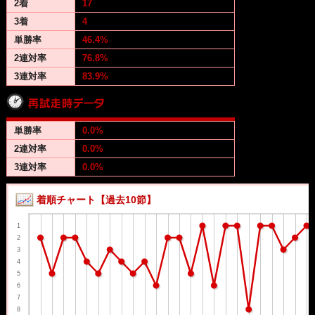
2着
17
3着
4
単勝率
46.4%
2連対率
76.8%
3連対率
83.9%
単勝率
0.0%
2連対率
0.0%
3連対率
0.0%
着順チャート【過去10節】
1
2
3
4
5
6
7
8