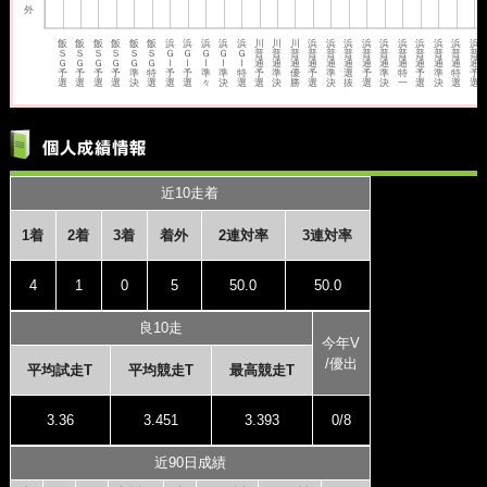
外
飯
飯
飯
飯
飯
飯
浜
浜
浜
浜
浜
川
川
川
浜
浜
浜
浜
浜
浜
浜
浜
浜
浜
Ｓ
Ｓ
Ｓ
Ｓ
Ｓ
Ｓ
Ｇ
Ｇ
Ｇ
Ｇ
Ｇ
普
普
普
普
普
普
普
普
普
普
普
普
普
Ｇ
Ｇ
Ｇ
Ｇ
Ｇ
Ｇ
Ⅰ
Ⅰ
Ⅰ
Ⅰ
Ⅰ
通
通
通
通
通
通
通
通
通
通
通
通
通
予
予
予
予
準
特
予
予
準
準
特
予
準
優
予
準
選
予
準
特
予
準
特
予
選
選
選
選
決
選
選
選
々
決
選
選
決
勝
選
決
抜
選
決
一
選
決
選
選
近10走着
1着
2着
3着
着外
2連対率
3連対率
4
1
0
5
50.0
50.0
良10走
今年V
/優出
平均試走T
平均競走T
最高競走T
3.36
3.451
3.393
0/8
近90日成績